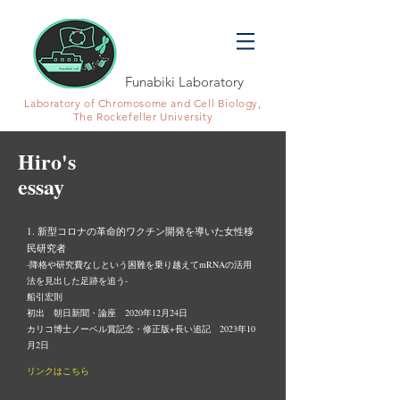
Funabiki Laboratory
Laboratory of Chromosome and Cell Biology,
The Rockefeller University
Hiro's
essay
1. 新型コロナの革命的ワクチン開発を導いた女性移
民研究者
-降格や研究費なしという困難を乗り越えてmRNAの活用
法を見出した足跡を追う-
船引宏則
初出 朝日新聞・論座 2020年12月24日
カリコ博士ノーベル賞記念・修正版+長い追記 2023年10
月2日
リンクはこちら